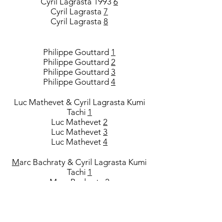
Cyril Lagrasta 1993
6
Cyril Lagrasta
7
Cyril Lagrasta
8
Philippe Gouttard
1
Philippe Gouttard
2
Philippe Gouttard
3
Philippe Gouttard
4
Luc Mathevet & Cyril Lagrasta Kumi
Tachi
1
Luc Mathevet
2
Luc Mathevet
3
Luc Mathevet
4
M
arc Bachraty & Cyril Lagrasta Kumi
Tachi
1
Marc Bachraty
2
Marc Bachraty
3
Marc Bachraty Genève
4