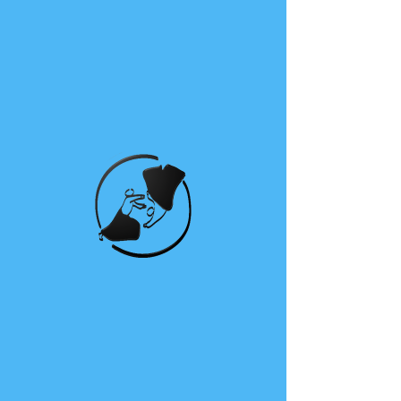
Aikido club de
Péron