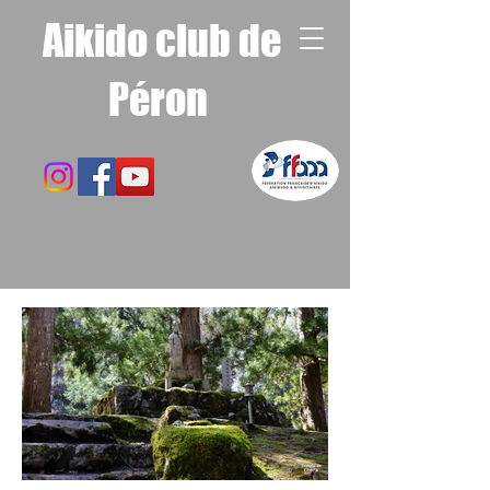
Aikido club de
Péron